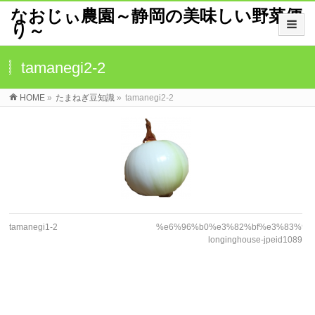
なおじぃ農園～静岡の美味しい野菜便
り～
tamanegi2-2
HOME
»
たまねぎ豆知識
»
tamanegi2-2
tamanegi1-2
%e6%96%b0%e3%82%bf%e3%83%9e%e
longinghouse-jpeid1089