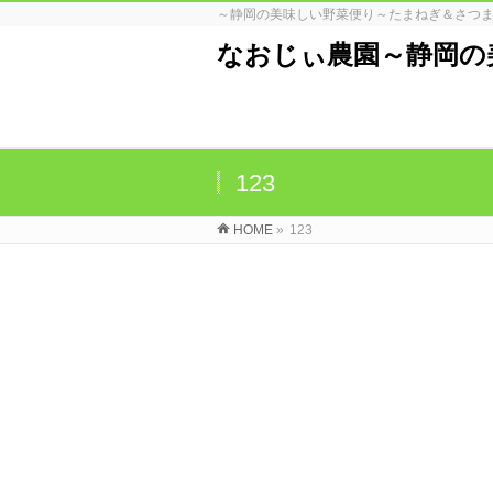
～静岡の美味しい野菜便り～たまねぎ＆さつ
なおじぃ農園～静岡の
123
HOME
»
123